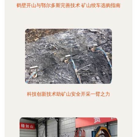
鹤壁开山与鄂尔多斯完善技术 矿山绞车选购指南
科技创新技术助矿山安全开采一臂之力