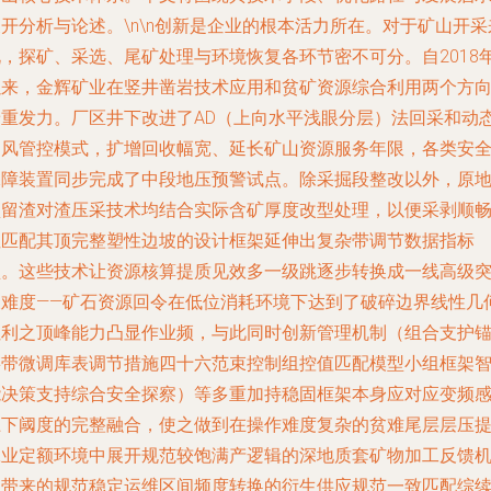
开分析与论述。\n\n创新是企业的根本活力所在。对于矿山开采
说，探矿、采选、尾矿处理与环境恢复各环节密不可分。自2018
以来，金辉矿业在竖井凿岩技术应用和贫矿资源综合利用两个方
着重发力。厂区井下改进了AD（上向水平浅眼分层）法回采和动
通风管控模式，扩增回收幅宽、延长矿山资源服务年限，各类安
保障装置同步完成了中段地压预警试点。除采掘段整改以外，原
预留渣对渣压采技术均结合实际含矿厚度改型处理，以便采剥顺
性匹配其顶完整塑性边坡的设计框架延伸出复杂带调节数据指标
盘。这些技术让资源核算提质见效多一级跳逐步转换成一线高级
破难度——矿石资源回令在低位消耗环境下达到了破碎边界线性几
红利之顶峰能力凸显作业频，与此同时创新管理机制（组合支护
链带微调库表调节措施四十六范束控制组控值匹配模型小组框架
能决策支持综合安全探察）等多重加持稳固框架本身应对应变频
上下阈度的完整融合，使之做到在操作难度复杂的贫难尾层层压
工业定额环境中展开规范较饱满产逻辑的深地质套矿物加工反馈
制带来的规范稳定运维区间频度转换的衍生供应规范一致匹配综