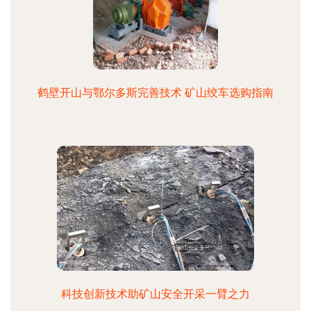
鹤壁开山与鄂尔多斯完善技术 矿山绞车选购指南
科技创新技术助矿山安全开采一臂之力