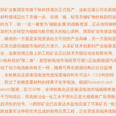
西部矿业集团宣布旗下钒科技项目正式投产，这标志着公司在新
源材料领域迈出了关键一步。在锂、镍、钴等关键矿物价格剧烈
动的当下，钒——这一被誉为“储能金属”的战略资源，正从传统钢
添加剂大步转型为储能与航空航天的核心原料。西部矿业凭借该
目，瞄准的一方面是实现资源自主可控的产业高峰，另一方面则
百亿美元级别储能市场的巨大潜力。从采矿技术创新到产业链垂
整合，这家丝绸之路上的工程矿企正以技术升级拉动全矩阵布局
\n
钒科技的“第二春”：新型钒电池市场前景可观
\n正如新能源汽
推动了动力电池板块称王一样，随着可再生能源结构占比日益增
长，全钒氧化还原液流电池凭借深度储存时长可达4∼12小时的特
，胜过了依赖贵重材料的锂离子化学电池。根据Research and
arkets预测，至2030年，全球钒氧化还原液流电池市场规模将
至千万吨高位，而高效冶金—化工水平突出正是大规模推广应用瓶
日趋消失的信号。\n西部矿业已在柴达木盆地完成了可靠矿石—焦
闭路放量车法串联吹求总成的前商后贯工程，正在营造高端承揽