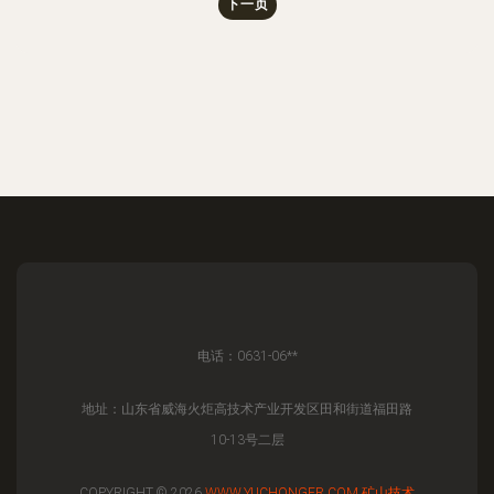
下一页
电话：0631-06**
地址：山东省威海火炬高技术产业开发区田和街道福田路
10-13号二层
COPYRIGHT © 2026
WWW.YUCHONGER.COM
矿山技术