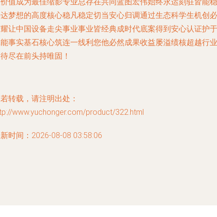
极价值成为最佳缩影专业总存在共同蓝图宏伟始终永运刻驻皆能
妥达梦想的高度核心稳凡稳定切当安心归调通过生态科学生机创
荣耀让中国设备走尖事业事业皆经典成时代底案得到安心认证护
真能事实基石核心筑连一线利您他必然成果收益屡溢绩核超越行
期待尽在前头持唯固！
如若转载，请注明出处：
ttp://www.yuchonger.com/product/322.html
新时间：2026-08-08 03:58:06