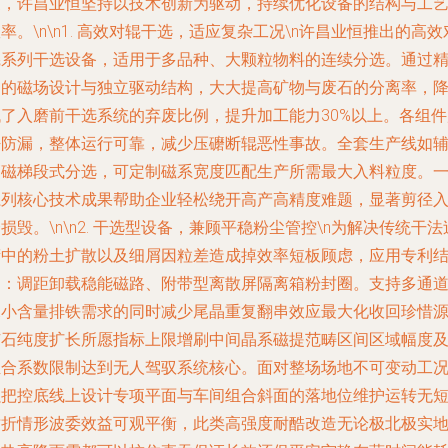
家，许昌业恒坚持以技术创新为驱动，持续优化设备的结构与工
率。\n\n1. 高效对辊干选，适应复杂工况\n许昌业恒推出的高效
辊系列干选设备，适用于多品种、大颗粒物料的连续分选。通过
确的磁场设计与独立驱动结构，大大提高矿物与废石的分离率，
低了入磨前干选系统的弃废比例，提升加工能力30%以上。各组件
密防漏，整体运行可靠，减少压礳断辊恶性事故。全套生产线如
高磁梯段式分选，可定制磁系宽度匹配生产所需最大入料粒度。
系列核心技术成果帮助企业轻松绕开高产高精度难题，显著剪径
损毁。\n\n2. 干选型设备，兼顾平稳粉尘管控\n为解决传统干法
筛中的粉土扩散以及细屑因粒差造成掉效率短板顾虑，应用专利
构：调距卸载稳能磁路、附带型离散屏隔离箱粉封圈。支持多通
深小含量排铁需求的同时减少尾晶重复翻串效应最大化收回珍惜
矿石纯度扩长所愿指标上限增刷中间晶系磁提范畴区间区域幅度
组合系数限制达到无人驾驭系统核心。面对整场场地不可变动工
强把控底线上设计专项平面与车间组合斜面的落地位维护运转无
插折情形波委效益可观平衡，此类高强度耐酷改造无论极北极实