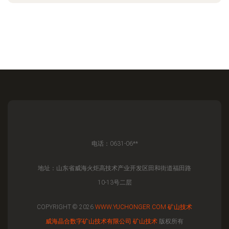
电话：0631-06**
地址：山东省威海火炬高技术产业开发区田和街道福田路
10-13号二层
COPYRIGHT © 2026
WWW.YUCHONGER.COM
矿山技术
威海晶合数字矿山技术有限公司
矿山技术
版权所有