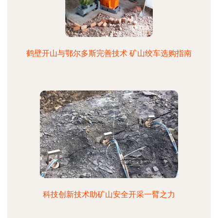
鹤壁开山与鄂尔多斯完善技术 矿山绞车选购指南
科技创新技术助矿山安全开采一臂之力