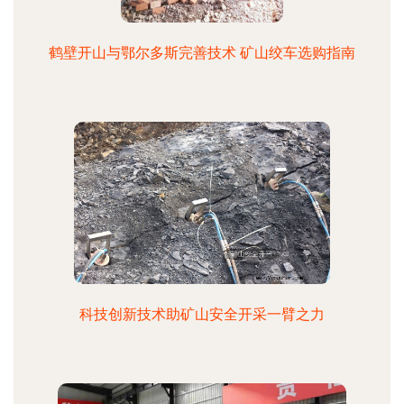
鹤壁开山与鄂尔多斯完善技术 矿山绞车选购指南
科技创新技术助矿山安全开采一臂之力