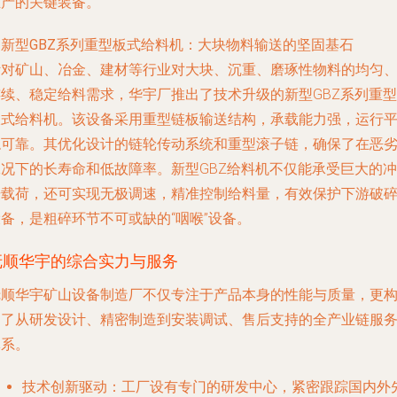
生产的关键装备。
. 新型GBZ系列重型板式给料机：大块物料输送的坚固基石
针对矿山、冶金、建材等行业对大块、沉重、磨琢性物料的均匀
连续、稳定给料需求，华宇厂推出了技术升级的新型GBZ系列重型
板式给料机。该设备采用重型链板输送结构，承载能力强，运行
稳可靠。其优化设计的链轮传动系统和重型滚子链，确保了在恶
工况下的长寿命和低故障率。新型GBZ给料机不仅能承受巨大的冲
击载荷，还可实现无极调速，精准控制给料量，有效保护下游破
备，是粗碎环节不可或缺的“咽喉”设备。
抚顺华宇的综合实力与服务
抚顺华宇矿山设备制造厂不仅专注于产品本身的性能与质量，更
建了从研发设计、精密制造到安装调试、售后支持的全产业链服
体系。
技术创新驱动
：工厂设有专门的研发中心，紧密跟踪国内外