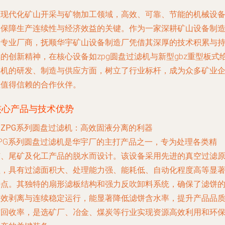
在现代化矿山开采与矿物加工领域，高效、可靠、节能的机械设
是保障生产连续性与经济效益的关键。作为一家深耕矿山设备制
的专业厂商，抚顺华宇矿山设备制造厂凭借其深厚的技术积累与
的创新精神，在核心设备如zpg圆盘过滤机与新型gbz重型板式
料机的研发、制造与供应方面，树立了行业标杆，成为众多矿业
业值得信赖的合作伙伴。
核心产品与技术优势
. ZPG系列圆盘过滤机：高效固液分离的利器
ZPG系列圆盘过滤机是华宇厂的主打产品之一，专为处理各类精
矿、尾矿及化工产品的脱水而设计。该设备采用先进的真空过滤
理，具有过滤面积大、处理能力强、能耗低、自动化程度高等显
特点。其独特的扇形滤板结构和强力反吹卸料系统，确保了滤饼
高效剥离与连续稳定运行，能显著降低滤饼含水率，提升产品品
与回收率，是选矿厂、冶金、煤炭等行业实现资源高效利用和环