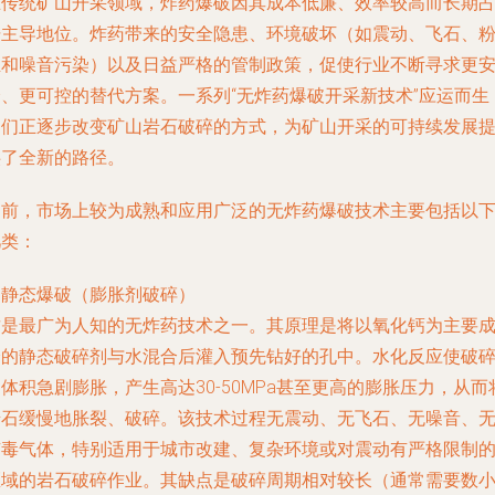
在传统矿山开采领域，炸药爆破因其成本低廉、效率较高而长期
据主导地位。炸药带来的安全隐患、环境破坏（如震动、飞石、
尘和噪音污染）以及日益严格的管制政策，促使行业不断寻求更
全、更可控的替代方案。一系列“无炸药爆破开采新技术”应运而生
它们正逐步改变矿山岩石破碎的方式，为矿山开采的可持续发展
供了全新的路径。
目前，市场上较为成熟和应用广泛的无炸药爆破技术主要包括以
几类：
. 静态爆破（膨胀剂破碎）
这是最广为人知的无炸药技术之一。其原理是将以氧化钙为主要
分的静态破碎剂与水混合后灌入预先钻好的孔中。水化反应使破
体积急剧膨胀，产生高达30-50MPa甚至更高的膨胀压力，从而
岩石缓慢地胀裂、破碎。该技术过程无震动、无飞石、无噪音、
有毒气体，特别适用于城市改建、复杂环境或对震动有严格限制
区域的岩石破碎作业。其缺点是破碎周期相对较长（通常需要数