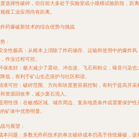
高度选择性破碎，但目前大多处于实验室或小规模试验阶段，距
大规模工业应用尚有距离。
无炸药爆破新技术的综合优势与挑战
优势
：
安全性极高
：从根本上消除了炸药储存、运输和使用中的爆炸风
险，作业过程可控。
环保友好
：极大减少了震动、冲击波、飞石和粉尘，噪音污染也
幅降低，有利于矿山生态保护与社区和谐。
精准可控
：破碎范围、方向和块度更容易控制，有利于提高开采
度和资源回收率，减少废石混入。
适用性强
：在敏感区域、城市周边、复杂地质条件或需要保护性
采的矿体中优势明显。
挑战与展望
：
成本问题
：多数无炸药技术的单次破碎成本仍高于传统爆破，设