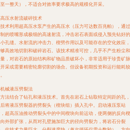
时至一整天），不适合对效率要求极高的规模化开采。
. 高压水射流破碎技术
此技术利用超高压水泵产生的高压水（压力可达数百兆帕），通
特制的喷嘴形成极细的高速射流，冲击岩石表面或侵入预先钻好
微小孔缝。水射流的冲击力、楔劈作用以及可能存在的空化效应
能够高效地切割和破碎岩石。该技术精准可控，几乎不产生粉尘
热量，对岩石的原始结构和矿物品质破坏小，非常适用于珍贵矿
的开采或需要精密轮廓切割的场合。但设备初期投资和运行能耗
高。
. 机械液压劈裂法
该方法结合了钻孔和液压技术。首先在岩石上钻取特定间距的孔
然后将液压劈裂器的劈裂头（楔块组）插入孔中。启动液压泵站
后，超高压油推动劈裂头中的中间楔块向前运动，使两侧的反向
块向外部扩张，从而对孔壁施加巨大的径向劈裂力，将岩石分裂
开。此技术力量巨大、分裂速度快（单次循环仅需十数秒）、方