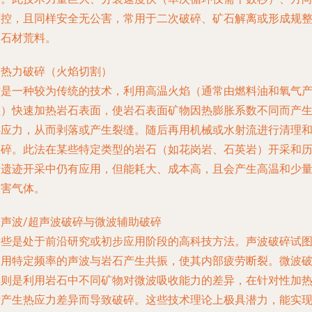
可控，且同样安全无公害，常用于二次破碎、矿石解离或形成规
的石材荒料。
. 热力破碎（火焰切割）
这是一种较为传统的技术，利用高温火焰（通常由燃料油和氧气
生）快速加热岩石表面，使岩石表面矿物因热膨胀系数不同而产
热应力，从而剥落或产生裂缝。随后再用机械或水射流进行清理
破碎。此法在某些特定类型的岩石（如花岗岩、石英岩）开采和
史遗迹开采中仍有应用，但能耗大、成本高，且会产生高温和少
有害气体。
. 声波/超声波破碎与微波辅助破碎
这些是处于前沿研究或初步应用阶段的高科技方法。声波破碎试
利用特定频率的声波与岩石产生共振，使其内部疲劳断裂。微波
碎则是利用岩石中不同矿物对微波吸收能力的差异，在针对性加
后产生热应力差异而导致破碎。这些技术理论上极具潜力，能实