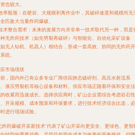
投资也较大。
效率瓶颈
：在硬岩、大规模剥离作业中，其破碎速度和规模尚无
完全匹敌大当量炸药爆破。
技术整合需求
：未来的发展方向并非单一技术取代另一种，而是
多种无炸药技术（如先劈裂再破碎）与智能化、自动化采矿设备
（如无人钻机、机器人）相结合，形成一套高效、协同的无炸药
采系统。
供应市场现状
目前，国内外已有众多专业厂商供应静态破碎剂、高压水射流系
统、液压劈裂机等核心设备和材料。供应市场正随着环保和安全
规的收紧而迅速成长。选择供应商时，矿山企业需综合考虑岩石
质、开采规模、成本预算和环保要求，进行技术经济综合比选，
要时进行现场试验。
“无炸药爆破开采新技术”代表了矿山开采向更安全、更绿色、更智
方向转型的重要趋势。尽管目前面临成本与效率的平衡挑战，但