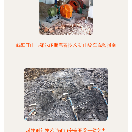
鹤壁开山与鄂尔多斯完善技术 矿山绞车选购指南
科技创新技术助矿山安全开采一臂之力